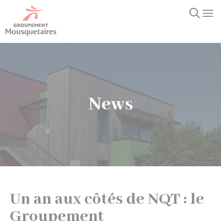
Un
an
aux
côtés
de
News
NQT
:
le
Groupement
Mousquetaires
Un an aux côtés de NQT : le
confirme
Groupement
son