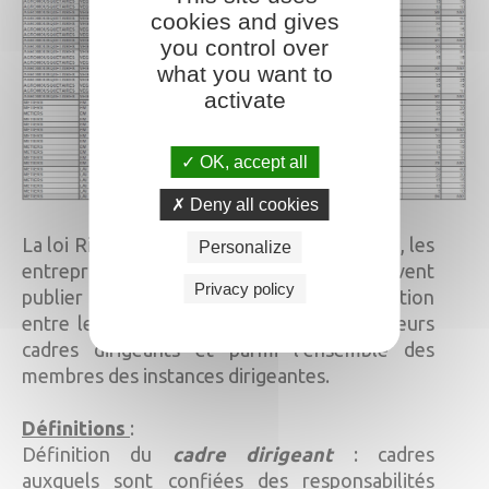
cookies and gives
you control over
what you want to
activate
OK, accept all
Deny all cookies
er
La loi Rixain : Depuis le 1
septembre 2022, les
Personalize
entreprises de plus de 1 000 salariés doivent
Privacy policy
publier les écarts éventuels de représentation
entre les femmes et les hommes parmi leurs
cadres dirigeants et parmi l’ensemble des
membres des instances dirigeantes.
Définitions
:
Définition du
cadre dirigeant
: cadres
auxquels sont confiées des responsabilités