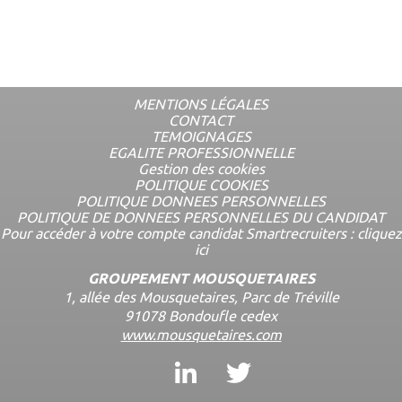
MENTIONS LÉGALES
CONTACT
Menu
TEMOIGNAGES
complémentaire
EGALITE PROFESSIONNELLE
Gestion des cookies
POLITIQUE COOKIES
POLITIQUE DONNEES PERSONNELLES
POLITIQUE DE DONNEES PERSONNELLES DU CANDIDAT
Pour accéder à votre compte candidat Smartrecruiters : cliquez
ici
GROUPEMENT MOUSQUETAIRES
1, allée des Mousquetaires, Parc de Tréville
91078 Bondoufle cedex
www.mousquetaires.com
Linkedin
Twitter
Menu