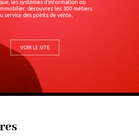
ique, les systèmes d'information ou
immobilier, découvrez les 300 métiers
u service des points de vente.
VOIR LE SITE
CARRIERES-
MOUSQUETAIRES.COM
res