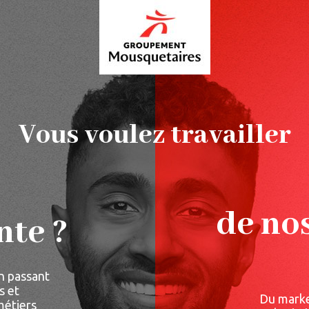
Vous voulez travailler
de nos
nte ?
n passant
s et
Du market
métiers