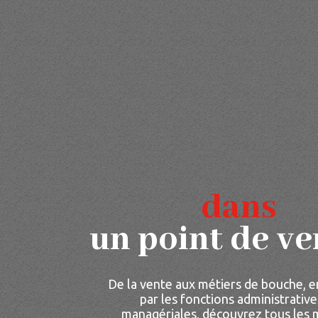
Aller
au
contenu
principal
Accueil
Les
dans
Mousquetaires
un point de ve
De la vente aux métiers de bouche, e
par les fonctions administrative
managériales, découvrez tous les 