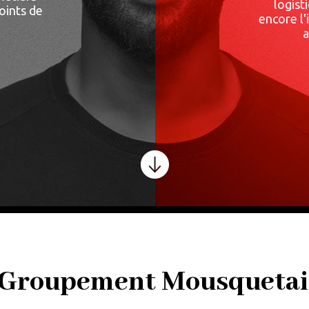
logist
oints de
encore l'
a
EVENTE.CARRIERES-
ETAIRES.COM
 Groupement Mousquetai